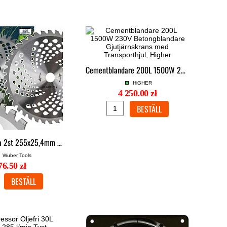
Cementblandare 200L 1500W 230V Betongblandare Gjutjärnskrans med Transporthjul, Higher
HiGHER
4 250.00 zł
Röjsågsklinga 2st 255x25,4mm 40T Hårdmetalltänder med Reducerring 20mm, Wuber
Wuber Tools
76.50 zł