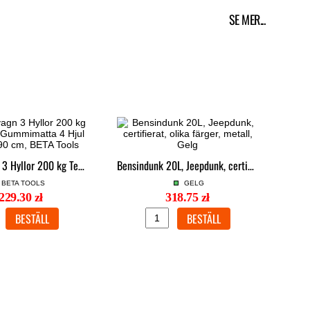
SE MER...
Verktygsvagn 3 Hyllor 200 kg Termoplast Gummimatta 4 Hjul 45 x 80 x 90 cm, BETA Tools
Bensindunk 20L, Jeepdunk, certifierat, olika färger, metall, Gelg
BETA TOOLS
GELG
229.30 zł
318.75 zł