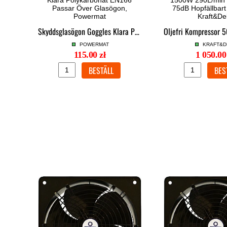
Skyddsglasögon Goggles Klara Polykarbonat EN166 Passar Över Glasögon, Powermat
POWERMAT
KRAFT&D
115.00 zł
1 050.00