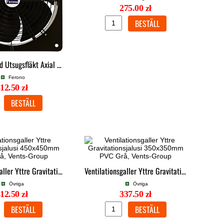
275.00 zł
Väggmonterad Utsugsfläkt Axial 550mm 360W IP44 7500m³/h 99Pa, Ferono
Ferono
12.50 zł
Ventilationsgaller Yttre Gravitationsjalusi 450x450mm PVC Grå, Vents-Group
Ventilationsgaller Yttre Gravitationsjalusi 350x350mm PVC Grå, Vents-Group
Övriga
Övriga
12.50 zł
337.50 zł