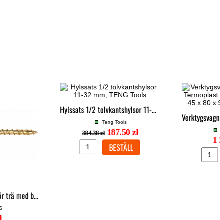
Hylssats 1/2 tolvkantshylsor 11-32 mm, TENG Tools
Teng Tools
187.50 zł
384.38 zł
1 
Konstruktionsskruv för trä med brickskalle TX, TORX C4 gulförzinkad, 4 x 30 till 6 x 200, 300 till 1000st per paket, Klimas
S
ł