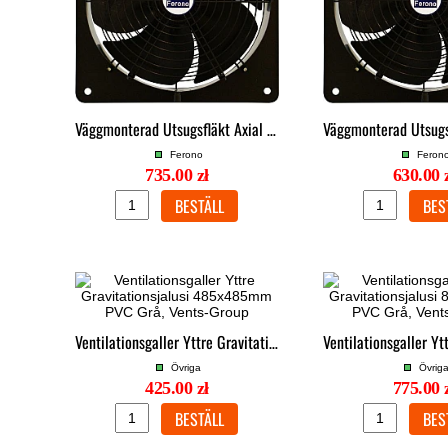
Väggmonterad Utsugsfläkt Axial 500mm 320W IP44 6570 m³/h 92Pa, Ferono
Ferono
Feron
735.00 zł
630.00 
Ventilationsgaller Yttre Gravitationsjalusi 485x485mm PVC Grå, Vents-Group
Övriga
Övrig
425.00 zł
775.00 