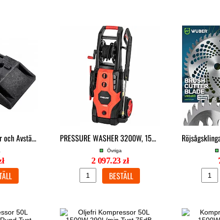
Gummibas för Skyltar och Avstängningsmaterial 28kg Universell Hålbild
PRESSURE WASHER 3200W, 150/225 BAR, 7.5/9 L/MIN, PROLINE
a
Övriga
zł
2 097.23 zł