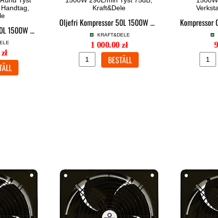
Oljefri Kompressor 50L 1500W 290L/min Tyst 75dB, Kraft&Dele
Oljefri Kompressor 50L 1500W 290L/min Rund Tyst 75dB Hopfällbart Handtag, Kraft&Dele
KRAFT&DELE
ELE
1 000.00 zł
9
 zł