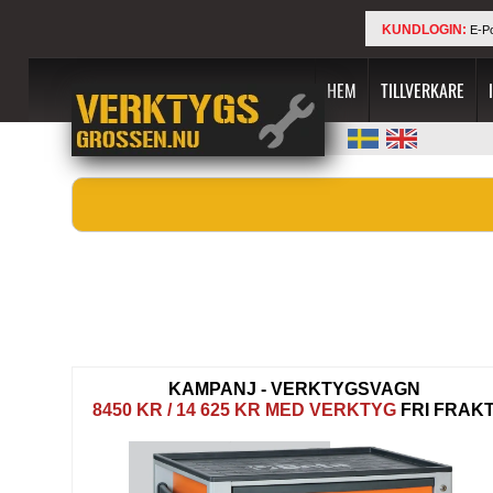
KUNDLOGIN:
E-P
HEM
TILLVERKARE
KAMPANJ - VERKTYGSVAGN
8450 KR /
14 625 KR MED VERKTYG
FRI FRAK