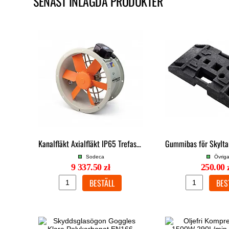
SENAST INLAGDA PRODUKTER
Kanalfläkt Axialfläkt IP65 Trefas 870W 12800m³/h Glasfiberimpeller, Sodeca
Sodeca
Övrig
9 337.50 zł
250.00 