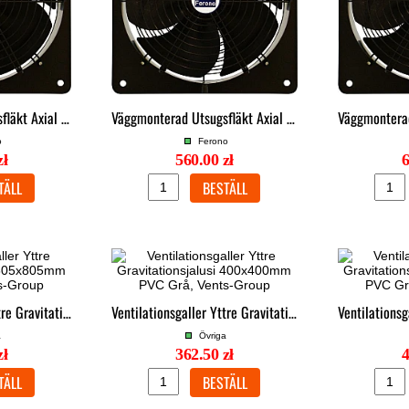
Väggmonterad Utsugsfläkt Axial 450mm 190W IP44 5500m³/h 85Pa, Ferono
Väggmonterad Utsugsfläkt Axial 400mm Förstärkt Fläns IP44 4500m³/h, Ferono
o
Ferono
zł
560.00 zł
6
Ventilationsgaller Yttre Gravitationsjalusi 805x805mm PVC Grå, Vents-Group
Ventilationsgaller Yttre Gravitationsjalusi 400x400mm PVC Grå, Vents-Group
a
Övriga
zł
362.50 zł
4