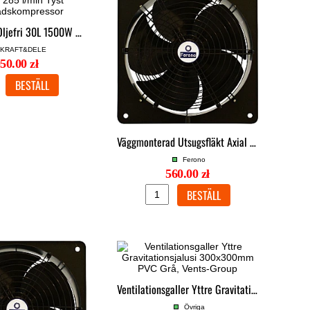
Kompressor Oljefri 30L 1500W 285 l/min Tyst Verkstadskompressor
KRAFT&DELE
50.00 zł
Väggmonterad Utsugsfläkt Axial 400mm 170W IP44 4500m³/h 73Pa, Ferono
Ferono
560.00 zł
Ventilationsgaller Yttre Gravitationsjalusi 300x300mm PVC Grå, Vents-Group
Övriga